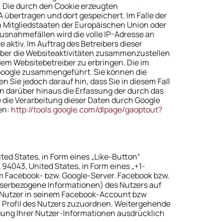
 Die durch den Cookie erzeugten
 übertragen und dort gespeichert. Im Falle der
n Mitgliedstaaten der Europäischen Union oder
snahmefällen wird die volle IP-Adresse an
 aktiv. Im Auftrag des Betreibers dieser
über die Websiteaktivitäten zusammenzustellen
m Websitebetreiber zu erbringen. Die im
 Google zusammengeführt. Sie können die
 Sie jedoch darauf hin, dass Sie in diesem Fall
n darüber hinaus die Erfassung der durch das
e die Verarbeitung dieser Daten durch Google
en:
http://tools.google.com/dlpage/gaoptout?
ted States, in Form eines „Like-Button“
94043, United States, in Form eines „+1-
em Facebook- bzw. Google-Server. Facebook bzw.
wserbezogene Informationen) des Nutzers auf
r Nutzer in seinem Facebook-Account bzw
m Profil des Nutzers zuzuordnen. Weitergehende
ndung Ihrer Nutzer-Informationen ausdrücklich