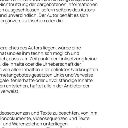
er Nichtnutzung der dargebotenen Informationen
ch ausgeschlossen, sofern seitens des Autors
und unverbindlich. Der Autor behält es sich
ergänzen, zu löschen oder die
bereiches des Autors liegen, würde eine
s hat und es ihm technisch möglich und
lich, dass zum Zeitpunkt der Linksetzung keine
 die Inhalte oder die Urheberschaft der
h von allen Inhalten aller gelinkten/verknüpften
nternetangebotes gesetzten Links und Verweise
gale, fehlerhafte oder unvollständige Inhalte
 entstehen, haftet allein der Anbieter der
 verweist.
 Videosequenzen und Texte zu beachten, von ihm
n, Tondokumente, Videosequenzen und Texte
n- und Warenzeichen unterliegen