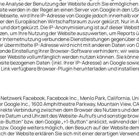
ne Analyse der Benutzung der Website durch Sie ermöglichen.
te werden in der Regel an einen Server von Google in den USA
ebseite, wird Ihre IP-Adresse von Google jedoch innerhalb vo
 den Europäischen Wirtschaftsraum zuvor gekürzt. Nur in Au
nd dort gekürzt. Die IP-Anonymisierung ist auf dieser Website
tzen, um Ihre Nutzung der Website auszuwerten, um Reports 
r Internetnutzung verbundene Dienstleistungen gegenüber de
r übermittelte IP-Adresse wird nicht mit anderen Daten von
de Einstellung Ihrer Browser-Software verhindern; wir weisen
ser Website vollumfänglich werden nutzen können. Sie könne
ite bezogenen Daten (inkl. Ihrer IP-Adresse) an Google sowi
 Link verfügbare Browser-Plugin herunterladen und installier
Netzwerk Facebook, Facebook Inc., Menlo Park, California, Uni
r Google Inc., 1600 Amphitheatre Parkway, Mountain View, CA 
e direkte Verbindung zwischen dem Browser des Nutzers und d
ere Datum und Uhrzeit des Website-Aufrufs und sonstige bro
ke-Button“ bzw. den Google „+1-Button“ anklickt, während de
k bzw. Google weiters möglich, den Besuch auf der Website de
uch der Website erklären Sie sich mit einer derartigen Verwe