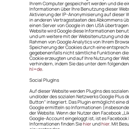
Ihrem Computer gespeichert werden und die ei
Informationen über Ihre Benutzung dieser Websi
Aktivierung der IP-Anonymisierung auf dieser W
in anderen Vertragsstaaten des Abkommens über
einen Server von Google in den USA übertragen u
Website wird Google diese Informationen benu
und um weitere mit der Websitenutzung und de
Rahmen von Google Analytics von Ihrem Browse
Speicherung der Cookies durch eine entsprechen
gegebenenfalls nicht sämtliche Funktionen die
Cookie erzeugten und auf Ihre Nutzung der Webs
verhindern, indem Sie das unter dem folgenden
hl=de
.
Social PlugIns
Auf dieser Website werden PlugIns des sozialen 
und/oder des sozialen Netzwerks Google Plus de
Button“ integriert. Das Plugin ermöglicht ein
Google ermitteln so Informationen (insbesond
der Website. Wenn der Nutzer den Facebook „Li
Google-Account eingeloggt ist, ist es Faceboo
Informationen finden Sie
hier
und
hier
. Mit Bes