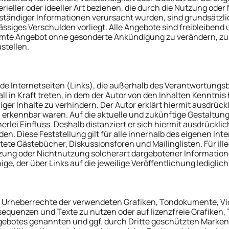
rieller oder ideeller Art beziehen, die durch die Nutzung od
lständiger Informationen verursacht wurden, sind grundsätzli
ässiges Verschulden vorliegt. Alle Angebote sind freibleibend 
esamte Angebot ohne gesonderte Ankündigung zu verändern, zu 
stellen.
mde Internetseiten (Links), die außerhalb des Verantwortungs
ll in Kraft treten, in dem der Autor von den Inhalten Kenntni
ger Inhalte zu verhindern. Der Autor erklärt hiermit ausdrück
n erkennbar waren. Auf die aktuelle und zukünftige Gestaltung,
rlei Einfluss. Deshalb distanziert er sich hiermit ausdrücklic
den. Diese Feststellung gilt für alle innerhalb des eigenen I
ete Gästebücher, Diskussionsforen und Mailinglisten. Für ille
zung oder Nichtnutzung solcherart dargebotener Informationen
ge, der über Links auf die jeweilige Veröffentlichung lediglich
n die Urheberrechte der verwendeten Grafiken, Tondokumente,
osequenzen und Texte zu nutzen oder auf lizenzfreie Grafike
angebotes genannten und ggf. durch Dritte geschützten Marke