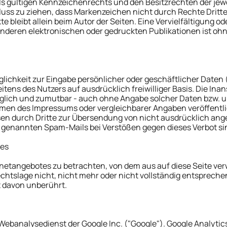
 gültigen Kennzeichenrechts und den Besitzrechten der jewe
uss zu ziehen, dass Markenzeichen nicht durch Rechte Dritte
kte bleibt allein beim Autor der Seiten. Eine Vervielfältigung 
deren elektronischen oder gedruckten Publikationen ist oh
glichkeit zur Eingabe persönlicher oder geschäftlicher Daten
seitens des Nutzers auf ausdrücklich freiwilliger Basis. Die 
öglich und zumutbar - auch ohne Angabe solcher Daten bzw. u
men des Impressums oder vergleichbarer Angaben veröffentli
 durch Dritte zur Übersendung von nicht ausdrücklich angef
o genannten Spam-Mails bei Verstößen gegen dieses Verbot si
ses
ernetangebotes zu betrachten, von dem aus auf diese Seite ver
tslage nicht, nicht mehr oder nicht vollständig entsprechen s
t davon unberührt.
Webanalysedienst der Google Inc. ("Google"). Google Analytics