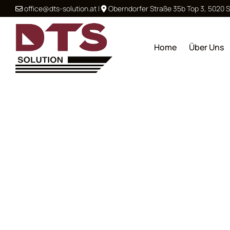
office@dts-solution.at
|
Oberndorfer Straße 35b Top 3, 5020 


Home
Über Uns