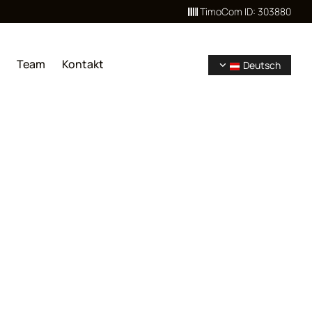
TimoCom ID: 303880

Team
Kontakt
Deutsch