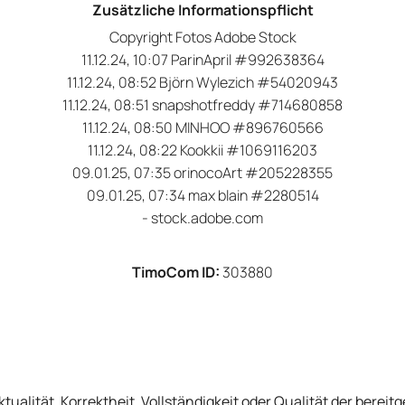
Zusätzliche Informationspflicht
Copyright Fotos Adobe Stock
11.12.24, 10:07 ParinApril #992638364
11.12.24, 08:52 Björn Wylezich #54020943
11.12.24, 08:51 snapshotfreddy #714680858
11.12.24, 08:50 MINHOO #896760566
11.12.24, 08:22 Kookkii #1069116203
09.01.25, 07:35 orinocoArt #205228355
09.01.25, 07:34 max blain #2280514
- stock.adobe.com
TimoCom ID:
303880
tualität, Korrektheit, Vollständigkeit oder Qualität der bere