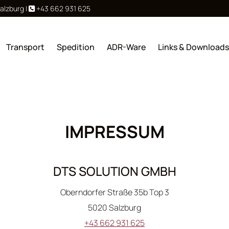
Salzburg
|
+43 662 931 625

Transport
Spedition
ADR-Ware
Links & Downloads
IMPRESSUM
DTS SOLUTION GMBH
Oberndorfer Straße 35b Top 3
5020 Salzburg
+43 662 931 625