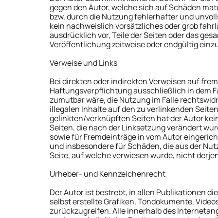
gegen den Autor, welche sich auf Schäden mate
bzw. durch die Nutzung fehlerhafter und unvol
kein nachweislich vorsätzliches oder grob fahrl
ausdrücklich vor, Teile der Seiten oder das g
Veröffentlichung zeitweise oder endgültig einzu
Verweise und Links
Bei direkten oder indirekten Verweisen auf fre
Haftungsverpflichtung ausschließlich in dem Fa
zumutbar wäre, die Nutzung im Falle rechtswidri
illegalen Inhalte auf den zu verlinkenden Seite
gelinkten/verknüpften Seiten hat der Autor keine
Seiten, die nach der Linksetzung verändert wur
sowie für Fremdeinträge in vom Autor eingericht
und insbesondere für Schäden, die aus der Nut
Seite, auf welche verwiesen wurde, nicht derjeni
Urheber- und Kennzeichenrecht
Der Autor ist bestrebt, in allen Publikatione
selbst erstellte Grafiken, Tondokumente, Vide
zurückzugreifen. Alle innerhalb des Internet